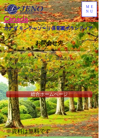
ME
NU
Canada
カナダ モンテッソーリ保育園ボランティア
お問合せ先
ジェノインターナショナル株式会社
〒105-0001
東京都港区虎ノ門5-13-1
虎ノ門40MTビル7階
お問合せ: 「ご相談フォーム」より
総合ホームページ
※資料は無料です