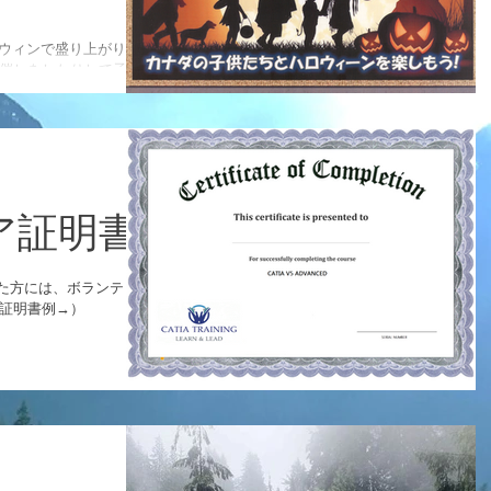
ロウィンで盛り上がりま
り催しをしたりして子供
テイ先では、子供たちと
ことも出来ます。...
ア証明書
た方には、ボランティア
（証明書例→）