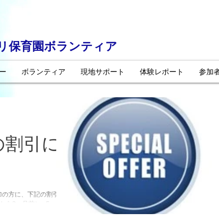
ーリ保育園ボランティア
ー
ボランティア
現地サポート
体験レポート
参加
の割引に
加の方に、下記の割引が
から3ヶ月前） -５，０
に参加など） -５，００