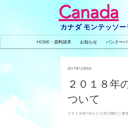
Canada
カナダ モンテッソ
HOME・資料請求
お知らせ
バンクーバ
2017年12月6日
２０１８年
ついて
２０１８年1月から12月の間のご参
あります。 １．早期申込割引（出発
００円 ２．複数割引（お友達と一緒