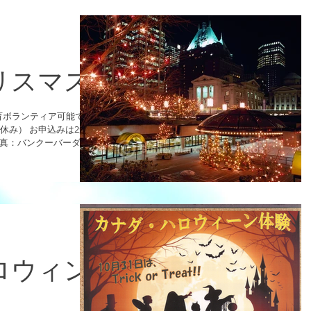
らの紹介） -５，０００
象）...
リスマス
育ボランティア可能で
お休み） お申込みは2か
写真：バンクーバーダウ
ロウィン