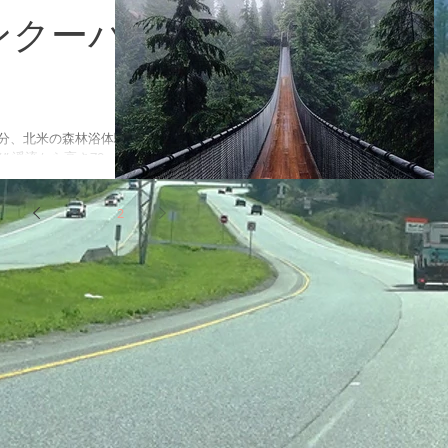
ンクーバ
0分、北米の森林浴体験
ノ” 渓流から高さ70mの
っています。 森林に
伸びており、雄大な自然
1
2