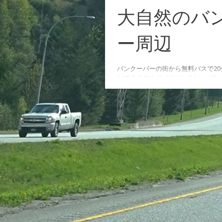
大自然のバ
ー周辺
バンクーバーの街から無料バスで2
ができます(^-^) それが、”キャピラ
吊橋の向こうには、北米の森林が待
は、ボードウォークがあらゆる所に
界の散歩ができます。...