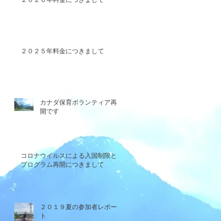
２０２５年料金につきまして
カナダ保育ボランティア再
開です
コロナウイルスによる入国制限と
プログラム再開につきまして
２０１９夏の参加者レポー
ト